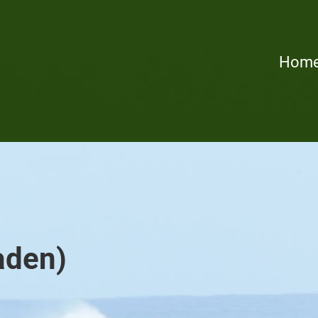
Hom
laden)