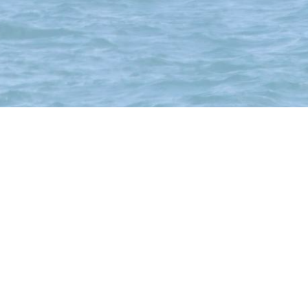
b-treff
Hofstrasse 21