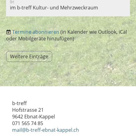
Ort
im b-treff Kultur- und Mehrzweckraum
Termine abonnieren
(in Kalender wie Outlook, iCal
oder Mobilgeräte hinzufügen)
Weitere Einträge
b-treff
Hofstrasse 21
9642 Ebnat-Kappel
071 565 74 85
mail@b-treff-ebnat-kappel.ch