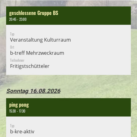
geschlossene Gruppe BS
20:45 - 23:00
Typ
Veranstaltung Kulturraum
Ort
b-treff Mehrzweckraum
Teilnehmer
Fritigstschütteler
Sonntag 16.08.2026
ping pong
15:30 - 17:30
Typ
b-kre-aktiv