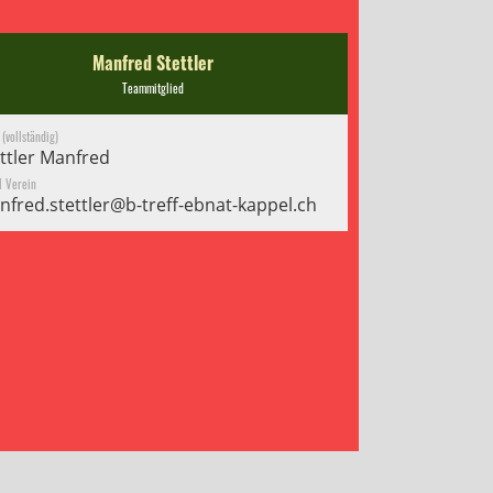
Manfred Stettler
Teammitglied
(vollständig)
ttler Manfred
l Verein
fred.stettler@b-treff-ebnat-kappel.ch