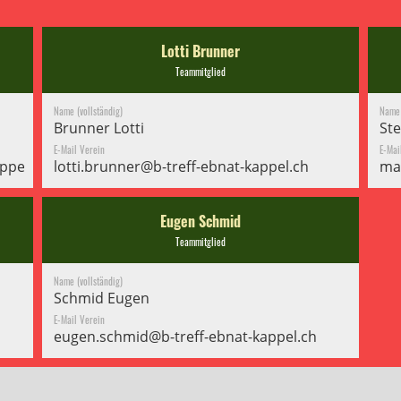
Lotti Brunner
Teammitglied
Name (vollständig)
Name 
Brunner Lotti
Ste
E-Mail Verein
E-Mai
ppel.ch
lotti.brunner@b-treff-ebnat-kappel.ch
man
Eugen Schmid
Teammitglied
Name (vollständig)
Schmid Eugen
E-Mail Verein
eugen.schmid@b-treff-ebnat-kappel.ch