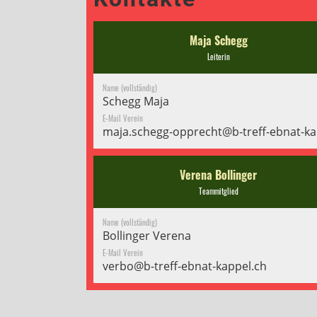
Maja Schegg
Leiterin
Name (vollständig)
Schegg Maja
E-Mail Verein
maja.schegg-opprecht@b-treff-ebnat-ka
Verena Bollinger
Teammitglied
Name (vollständig)
Bollinger Verena
E-Mail Verein
verbo@b-treff-ebnat-kappel.ch