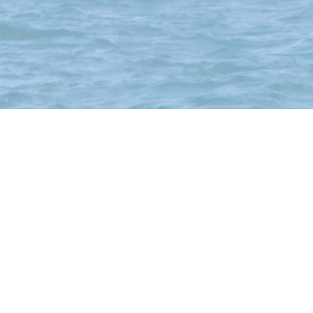
b-treff
Hofstrasse 21