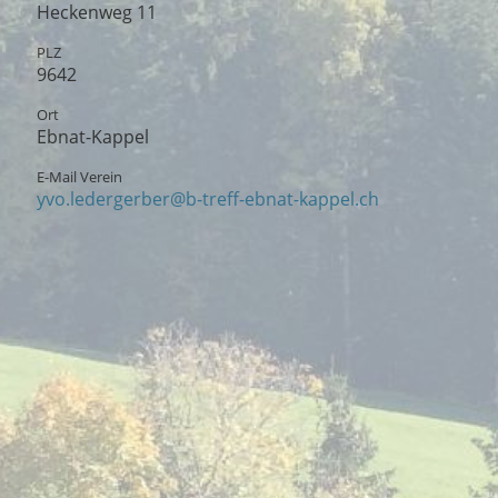
Heckenweg 11
PLZ
9642
Ort
Ebnat-Kappel
E-Mail Verein
yvo.ledergerber@b-treff-ebnat-kappel.ch