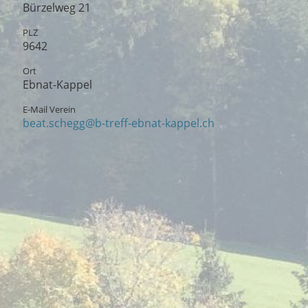
Bürzelweg 21
PLZ
9642
Ort
Ebnat-Kappel
E-Mail Verein
beat.schegg@b-treff-ebnat-kappel.ch